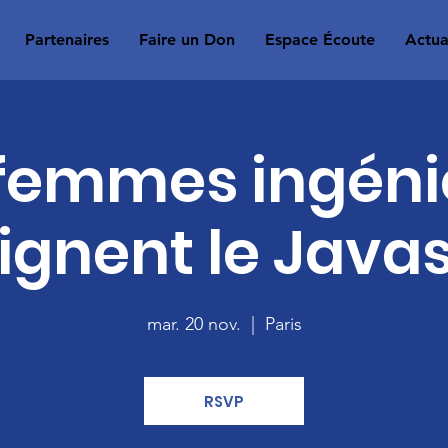
Partenaires
Faire un Don
Espace Écoute
Actua
 femmes ingéni
ignent le Javas
mar. 20 nov.
  |  
Paris
RSVP