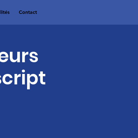
lités
Contact
eurs
cript