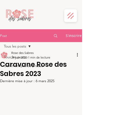
S'inscrire
Post
Tous les posts
Rose des Sabres
Tous les posts
29 juin 2023
1 min de lecture
Caravane Rose des
Communiqué de presse
Sabres 2023
Dernière mise à jour :
6 mars 2025