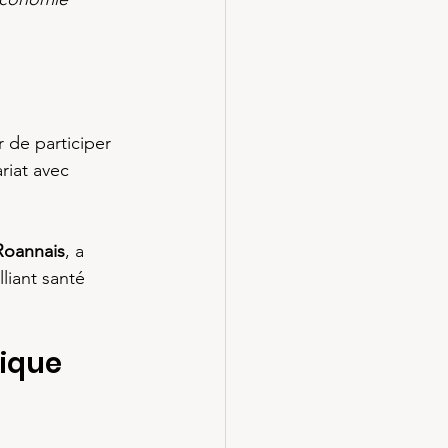
 de participer 
riat avec 
Roannais
, a 
iant santé 
ique 