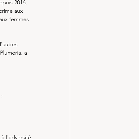
epuis 2016, 
crime aux 
 aux femmes 
d'autres 
Plumeria, a 
 :
à l'adversité,