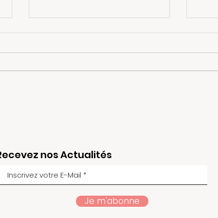
Programme du 11 Avril
L’in
2026, Casablanca
Rose
l’Es
Recevez nos Actualités
sant
rec
Je m'abonne