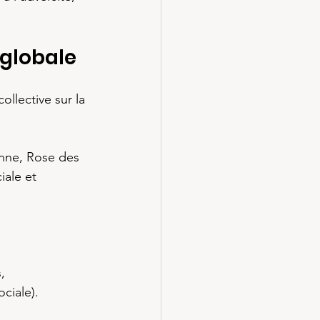
 globale
llective sur la 
nne, Rose des 
ale et 
,
ciale).