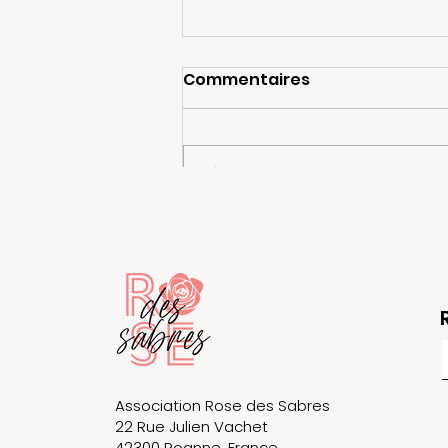
Commentaires
Rédigez un commentaire...
La Caravane Rose au
Maroc : une première
étape fondatrice pour
l’escrime santé
Association Rose des Sabres
22 Rue Julien Vachet
42300 Roanne, France