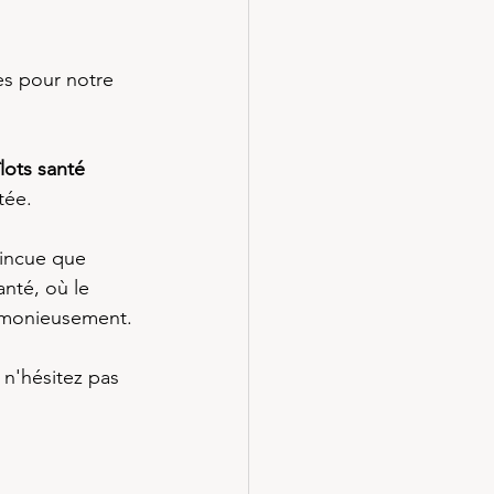
es pour notre 
îlots santé
tée.
aincue que 
nté, où le 
armonieusement.
 n'hésitez pas 