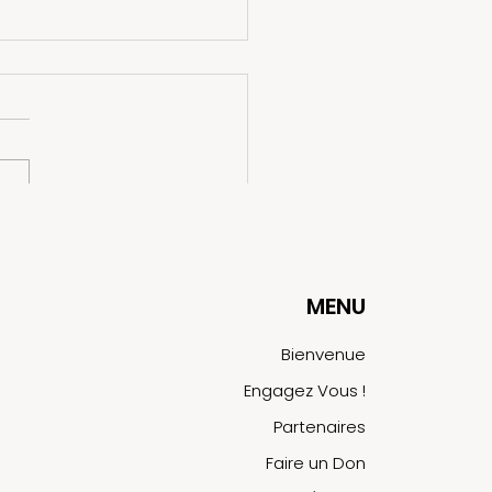
itiative Caravane
 s’étend au Maroc :
MENU
crime au service de la
é et de la
Bienvenue
onstruction
Engagez Vous !
Partenaires
Faire un Don